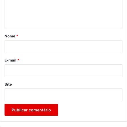
e
n
t
á
r
Nome
*
i
o
*
E-mail
*
Site