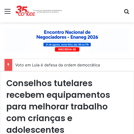
Menu
P
Voto em Lula é defesa da ordem democrática
Conselhos tutelares
recebem equipamentos
para melhorar trabalho
com crianças e
adolescentes