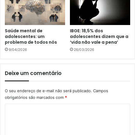
Saúde mental de
IBGE: 18,5% dos
adolescentes: um
adolescentes dizem que a
problema de todos nós
‘vida não vale a pena’
9/04/2026
26/03/2026
Deixe um comentário
O seu endereço de e-mail não será publicado.
Campos
obrigatórios são marcados com
*
C
o
m