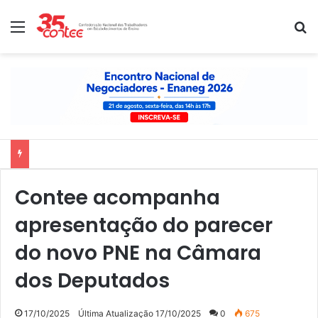
Menu
P
Nota de solidariedade ao povo venezuelano
Contee acompanha
apresentação do parecer
do novo PNE na Câmara
dos Deputados
17/10/2025
Última Atualização 17/10/2025
0
675