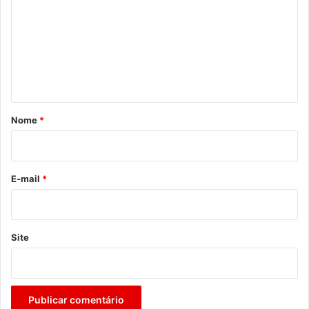
m
e
n
t
á
r
Nome
*
i
o
*
E-mail
*
Site