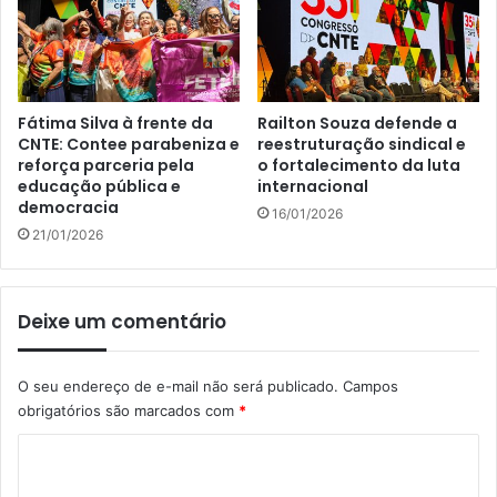
Fátima Silva à frente da
Railton Souza defende a
CNTE: Contee parabeniza e
reestruturação sindical e
reforça parceria pela
o fortalecimento da luta
educação pública e
internacional
democracia
16/01/2026
21/01/2026
Deixe um comentário
O seu endereço de e-mail não será publicado.
Campos
obrigatórios são marcados com
*
C
o