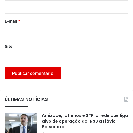
i
o
*
E-mail
*
Site
ÚLTIMAS NOTÍCIAS
Amizade, jatinhos e STF: a rede que liga
alvo de operação do INSS a Flávio
Bolsonaro