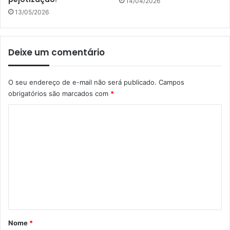
14/04/2026
13/05/2026
Deixe um comentário
O seu endereço de e-mail não será publicado.
Campos
obrigatórios são marcados com
*
C
o
m
e
n
t
á
r
Nome
*