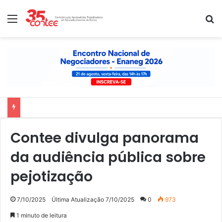
Menu
P
Nota de solidariedade ao povo venezuelano
Contee divulga panorama
da audiência pública sobre
pejotização
7/10/2025
Última Atualização 7/10/2025
0
973
1 minuto de leitura