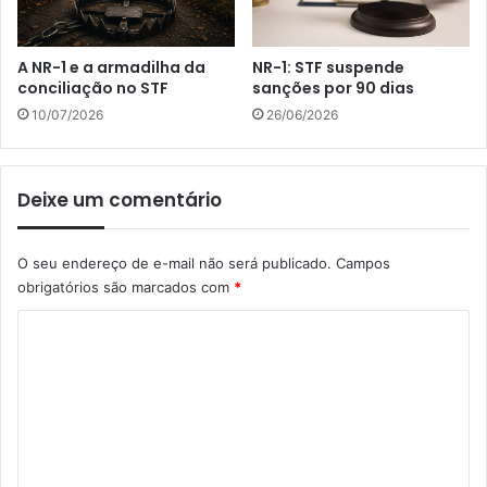
A NR-1 e a armadilha da
NR-1: STF suspende
conciliação no STF
sanções por 90 dias
10/07/2026
26/06/2026
Deixe um comentário
O seu endereço de e-mail não será publicado.
Campos
obrigatórios são marcados com
*
C
o
m
e
n