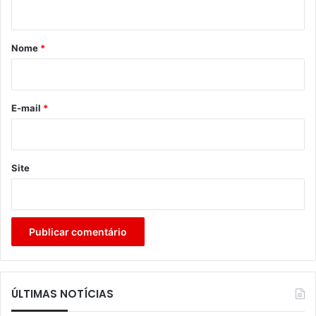
t
á
r
Nome
*
i
o
*
E-mail
*
Site
ÚLTIMAS NOTÍCIAS