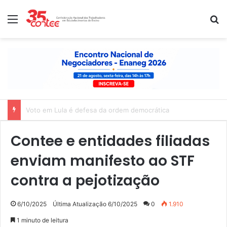
Menu
P
Nota de solidariedade ao povo venezuelano
Contee e entidades filiadas
enviam manifesto ao STF
contra a pejotização
6/10/2025
Última Atualização 6/10/2025
0
1.910
1 minuto de leitura