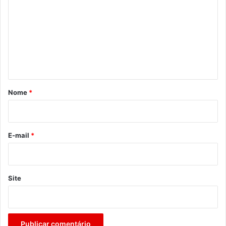
m
e
n
t
á
r
Nome
*
i
o
*
E-mail
*
Site