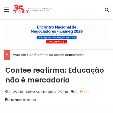
Menu
P
Nota de solidariedade ao povo venezuelano
Contee reafirma: Educação
não é mercadoria
2/10/2018
Última Atualização 2/10/2018
0
440
3 minutos de leitura