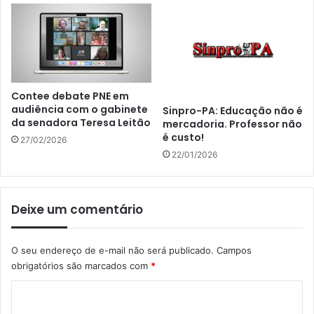
Contee debate PNE em
audiência com o gabinete
Sinpro-PA: Educação não é
da senadora Teresa Leitão
mercadoria. Professor não
é custo!
27/02/2026
22/01/2026
Deixe um comentário
O seu endereço de e-mail não será publicado.
Campos
obrigatórios são marcados com
*
C
o