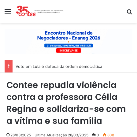
Menu
P
Voto em Lula é defesa da ordem democrática
Contee repudia violência
contra a professora Célia
Regina e solidariza-se com
a vítima e sua família
28/03/2025
Última Atualização 28/03/2025
0
808