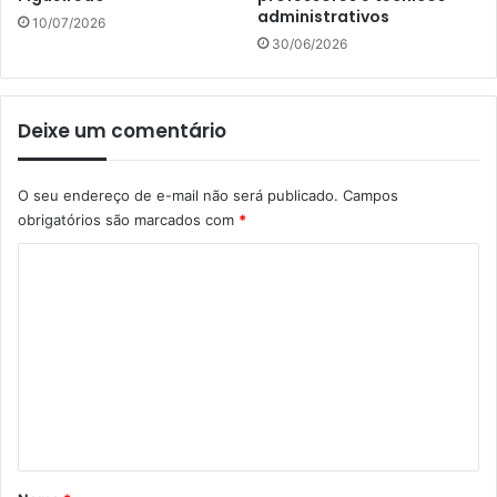
administrativos
10/07/2026
30/06/2026
Deixe um comentário
O seu endereço de e-mail não será publicado.
Campos
obrigatórios são marcados com
*
C
o
m
e
n
t
á
r