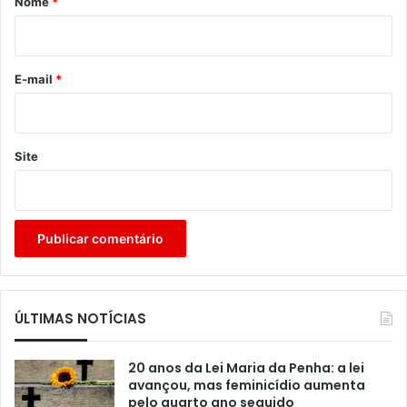
Nome
*
i
o
*
E-mail
*
Site
ÚLTIMAS NOTÍCIAS
20 anos da Lei Maria da Penha: a lei
avançou, mas feminicídio aumenta
pelo quarto ano seguido