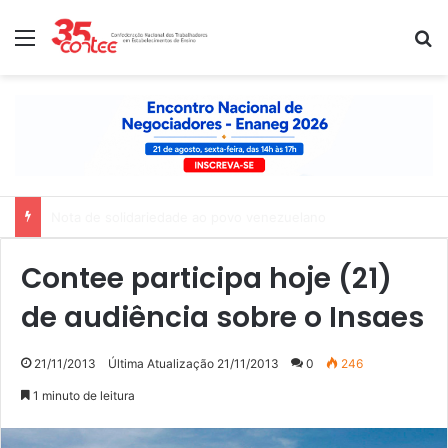
Menu
P
Nota de apoio à paralisação das trabalhadoras e dos trabalhado
Contee participa hoje (21)
de audiência sobre o Insaes
21/11/2013
Última Atualização 21/11/2013
0
246
1 minuto de leitura