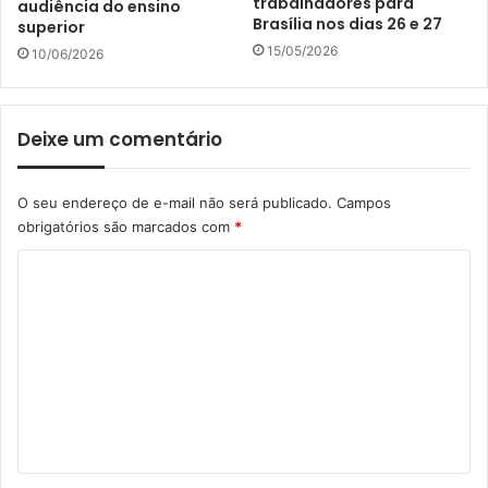
trabalhadores para
audiência do ensino
Brasília nos dias 26 e 27
superior
15/05/2026
10/06/2026
Deixe um comentário
O seu endereço de e-mail não será publicado.
Campos
obrigatórios são marcados com
*
C
o
m
e
n
t
á