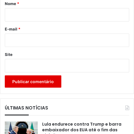
r
Nome
*
i
o
*
E-mail
*
Site
ÚLTIMAS NOTÍCIAS
Lula endurece contra Trump e barra
embaixador dos EUA até o fim das