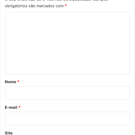
obrigatórios são marcados com
*
C
o
m
e
n
t
á
r
Nome
*
i
o
*
E-mail
*
Site