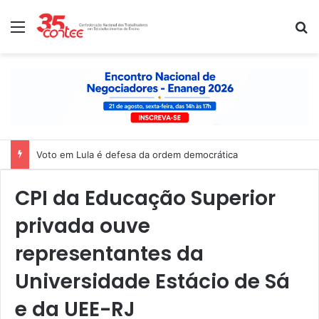
Menu
P
Voto em Lula é defesa da ordem democrática
CPI da Educação Superior
privada ouve
representantes da
Universidade Estácio de Sá
e da UEE-RJ