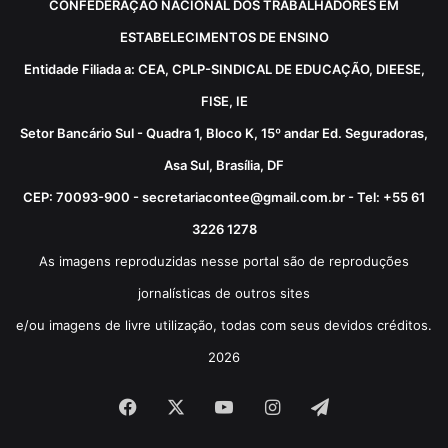
CONFEDERAÇÃO NACIONAL DOS TRABALHADORES EM
ESTABELECIMENTOS DE ENSINO
Entidade Filiada a: CEA, CPLP-SINDICAL DE EDUCAÇÃO, DIEESE,
FISE, IE
Setor Bancário Sul - Quadra 1, Bloco K, 15º andar Ed. Seguradoras,
Asa Sul, Brasília, DF
CEP: 70093-900 - secretariacontee@gmail.com.br - Tel: +55 61
3226 1278
As imagens reproduzidas nesse portal são de reproduções
jornalísticas de outros sites
e/ou imagens de livre utilização, todas com seus devidos créditos.
2026
Facebook
X
YouTube
Instagram
Telegram