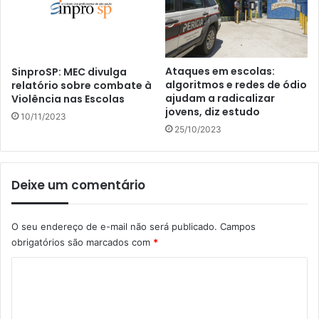
Ataques em escolas:
SinproSP: MEC divulga
algoritmos e redes de ódio
relatório sobre combate à
ajudam a radicalizar
Violência nas Escolas
jovens, diz estudo
10/11/2023
25/10/2023
Deixe um comentário
O seu endereço de e-mail não será publicado.
Campos
obrigatórios são marcados com
*
C
o
m