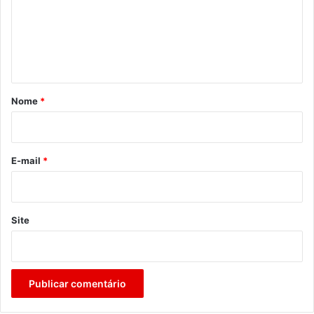
e
n
t
á
r
Nome
*
i
o
*
E-mail
*
Site