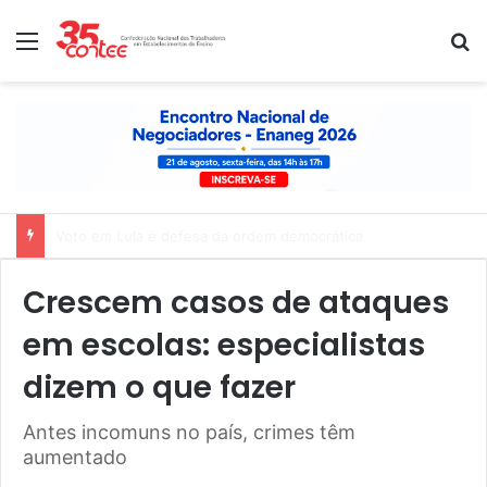
Menu
P
Nota de solidariedade ao povo venezuelano
Crescem casos de ataques
em escolas: especialistas
dizem o que fazer
Antes incomuns no país, crimes têm
aumentado