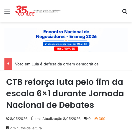
Menu
P
Voto em Lula é defesa da ordem democrática
CTB reforça luta pelo fim da
escala 6×1 durante Jornada
Nacional de Debates
8/05/2026
Última Atualização 8/05/2026
0
390
2 minutos de leitura