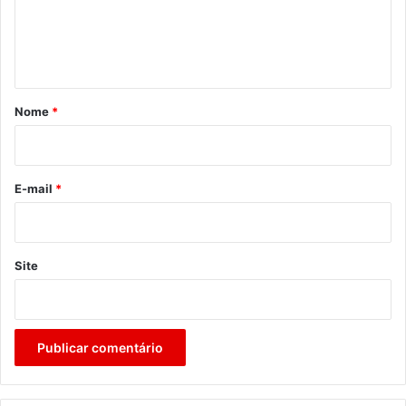
n
t
á
r
Nome
*
i
o
*
E-mail
*
Site