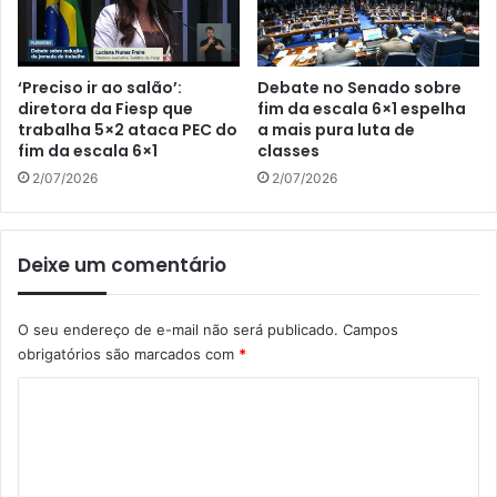
‘Preciso ir ao salão’:
Debate no Senado sobre
diretora da Fiesp que
fim da escala 6×1 espelha
trabalha 5×2 ataca PEC do
a mais pura luta de
fim da escala 6×1
classes
2/07/2026
2/07/2026
Deixe um comentário
O seu endereço de e-mail não será publicado.
Campos
obrigatórios são marcados com
*
C
o
m
e