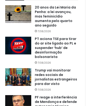
20 anos da Lei Maria da
Penha: a lei avançou,
mas feminicídio
aumenta pelo quarto
ano seguido
7/08/2026
PT aciona TSE para tirar
do ar site ligado ao PL e
suspender ‘hub’ de
desinformação
bolsonarista
7/08/2026
Trump vai monitorar
redes sociais de
jornalistas estrangeiros
para dar visto
7/08/2026
PF reage a interferência
de Mendonça e defende