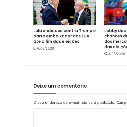
Lula endurece contra Trump e
Lobby das 
barra embaixador dos EUA
chances d
até o fim das eleições
dos mercad
das eleiçõ
6/08/2026
3/08/2026
Deixe um comentário
O seu endereço de e-mail não será publicado.
Campo
C
o