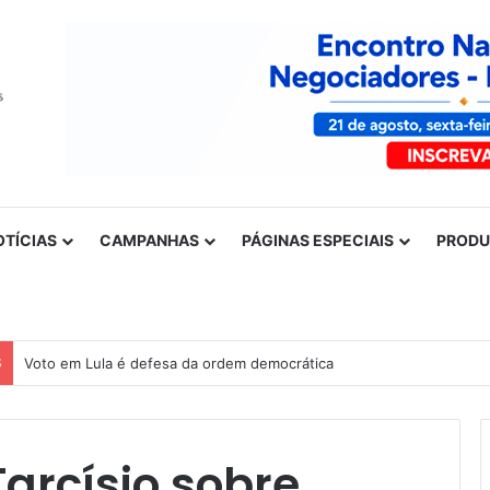
OTÍCIAS
CAMPANHAS
PÁGINAS ESPECIAIS
PROD
S
Nota de solidariedade ao povo venezuelano
arcísio sobre