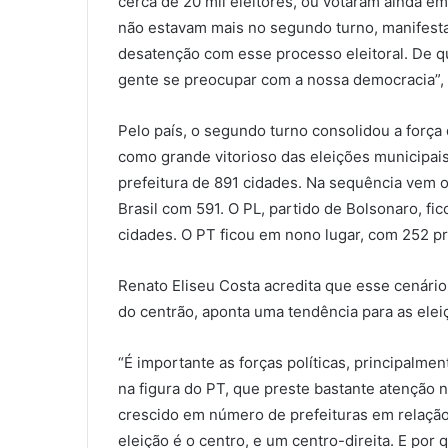
cerca de 20 mil eleitores, ou votaram ainda e
não estavam mais no segundo turno, manifest
desatenção com esse processo eleitoral. De q
gente se preocupar com a nossa democracia”, 
Pelo país, o segundo turno consolidou a força
como grande vitorioso das eleições municipais
prefeitura de 891 cidades. Na sequência vem 
Brasil com 591. O PL, partido de Bolsonaro, f
cidades. O PT ficou em nono lugar, com 252 pr
Renato Eliseu Costa acredita que esse cenário
do centrão, aponta uma tendência para as elei
“É importante as forças políticas, principalme
na figura do PT, que preste bastante atenção 
crescido em número de prefeituras em relação 
eleição é o centro, e um centro-direita. E por