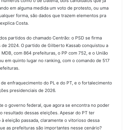
m números como o de Datena, dois candidatos que já
ando em alguma medida um voto de protesto, ou uma
ualquer forma, são dados que trazem elementos pra
explica Costa.
 dos partidos do chamado Centrão: o PSD se firma
 de 2024. O partido de Gilberto Kassab conquistou a
o MDB, com 864 prefeituras, o PP com 752, e o União
icou em quinto lugar no ranking, com o comando de 517
efeituras.
 de enfraquecimento do PL e do PT, e o fortalecimento
ções presidenciais de 2026.
nte o governo federal, que agora se encontra no poder
no resultado dessas eleições. Apesar do PT ter
à eleição passada, claramente o vitorioso dessa
 que as prefeituras são importantes nesse cenário?