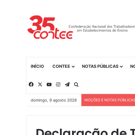
INÍCIO
CONTEE
NOTAS PÚBLICAS
N
Facebook
X
YouTube
Instagram
Telegram
Procurar por
domingo, 9 agosto 2026
MOÇÕES E NOTAS PÚBLICA
Declaração de T