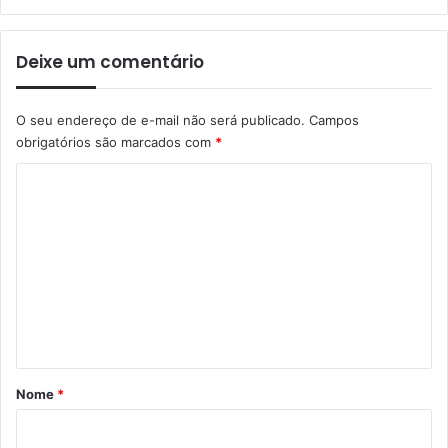
Deixe um comentário
O seu endereço de e-mail não será publicado.
Campos
obrigatórios são marcados com
*
C
o
m
e
n
t
á
r
Nome
*
i
o