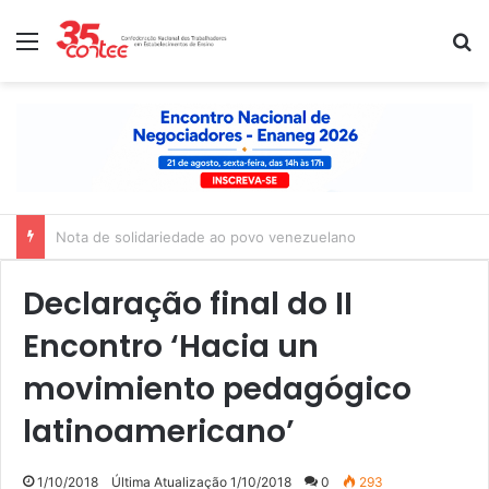
Menu
P
Nota de solidariedade ao povo venezuelano
Declaração final do II
Encontro ‘Hacia un
movimiento pedagógico
latinoamericano’
1/10/2018
Última Atualização 1/10/2018
0
293