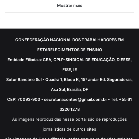
Mostrar mais
CONFEDERAÇÃO NACIONAL DOS TRABALHADORES EM
ESTABELECIMENTOS DE ENSINO
Entidade Filiada a: CEA, CPLP-SINDICAL DE EDUCAÇÃO, DIEESE,
FISE, IE
Setor Bancário Sul - Quadra 1, Bloco K, 15º andar Ed. Seguradoras,
Asa Sul, Brasília, DF
CEP: 70093-900 - secretariacontee@gmail.com.br - Tel: +55 61
3226 1278
As imagens reproduzidas nesse portal são de reproduções
jornalísticas de outros sites
e/ou imagens de livre utilização, todas com seus devidos créditos.