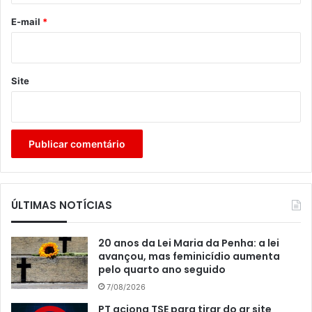
*
E-mail
*
Site
ÚLTIMAS NOTÍCIAS
20 anos da Lei Maria da Penha: a lei
avançou, mas feminicídio aumenta
pelo quarto ano seguido
7/08/2026
PT aciona TSE para tirar do ar site