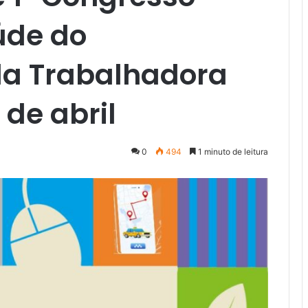
úde do
da Trabalhadora
 de abril
0
494
1 minuto de leitura