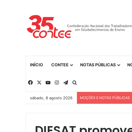
INÍCIO
CONTEE
NOTAS PÚBLICAS
N
Facebook
X
YouTube
Instagram
Telegram
Procurar por
sábado, 8 agosto 2026
MOÇÕES E NOTAS PÚBLICAS
DIESAT promove