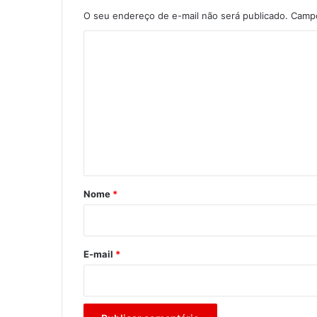
O seu endereço de e-mail não será publicado.
Campo
C
o
m
e
n
t
á
r
Nome
*
i
o
*
E-mail
*