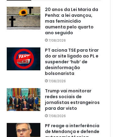
20 anos da Lei Maria da
Penha: a lei avançou,
mas feminicídio
aumenta pelo quarto
ano seguido
7/08/2026
PT aciona TSE para tirar
do ar site ligado ao PL e
suspender ‘hub’ de
desinformação
bolsonarista
7/08/2026
Trump vai monitorar
redes sociais de
jornalistas estrangeiros
para dar visto
7/08/2026
PF reage a interferência
de Mendonça e defende