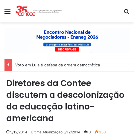
Menu
P
Voto em Lula é defesa da ordem democrática
Diretores da Contee
discutem a descolonização
da educação latino-
americana
5/12/2014
Última Atualização 5/12/2014
0
350