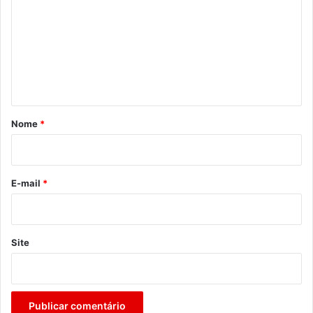
m
e
n
t
á
r
Nome
*
i
o
*
E-mail
*
Site