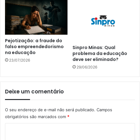
Pejotização: a fraude do
falso empreendedorismo
Sinpro Minas: Qual
na educação
problema da educação
deve ser eliminado?
23/07/2026
29/06/2026
Deixe um comentário
O seu endereço de e-mail não será publicado.
Campos
obrigatórios são marcados com
*
C
o