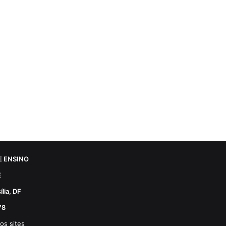
 ENSINO
E
lia, DF
78
os sites