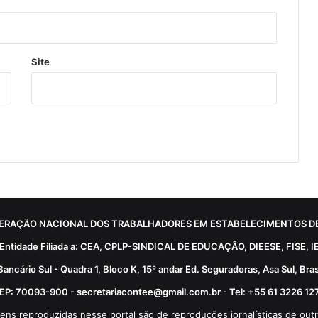
Site
ERAÇÃO NACIONAL DOS TRABALHADORES EM ESTABELECIMENTOS DE
Entidade Filiada a: CEA, CPLP-SINDICAL DE EDUCAÇÃO, DIEESE, FISE, I
Bancário Sul - Quadra 1, Bloco K, 15º andar Ed. Seguradoras, Asa Sul, Brasí
EP: 70093-900 - secretariacontee@gmail.com.br - Tel: +55 61 3226 12
ens reproduzidas nesse portal são de reproduções jornalísticas de outr