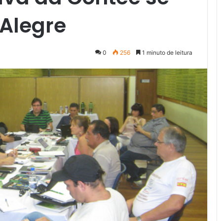
 Alegre
0
256
1 minuto de leitura