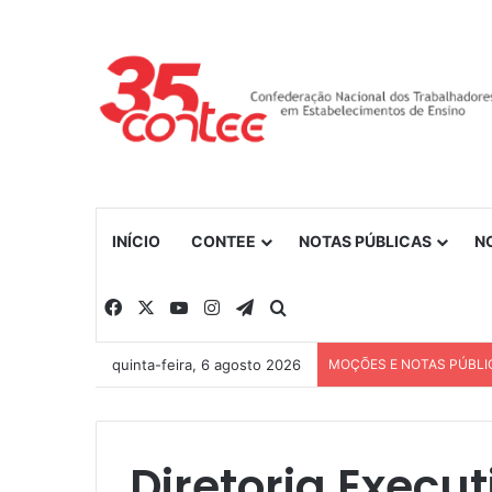
INÍCIO
CONTEE
NOTAS PÚBLICAS
N
Facebook
X
YouTube
Instagram
Telegram
Procurar por
quinta-feira, 6 agosto 2026
MOÇÕES E NOTAS PÚBLI
Diretoria Execu