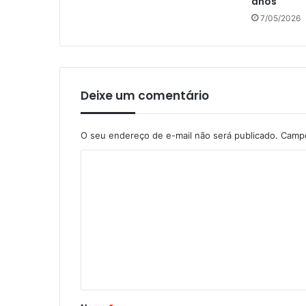
anos
7/05/2026
Deixe um comentário
O seu endereço de e-mail não será publicado.
Campo
C
o
m
e
n
t
á
r