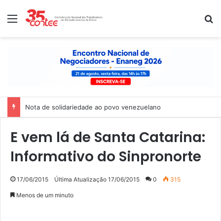
Menu
P
Nota de solidariedade ao povo venezuelano
E vem lá de Santa Catarina:
Informativo do Sinpronorte
17/06/2015
Última Atualização 17/06/2015
0
315
Menos de um minuto