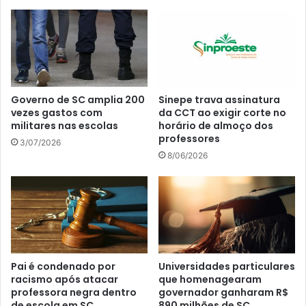
Governo de SC amplia 200
Sinepe trava assinatura
vezes gastos com
da CCT ao exigir corte no
militares nas escolas
horário de almoço dos
professores
3/07/2026
8/06/2026
Pai é condenado por
Universidades particulares
racismo após atacar
que homenagearam
professora negra dentro
governador ganharam R$
de escola em SC
890 milhões de SC