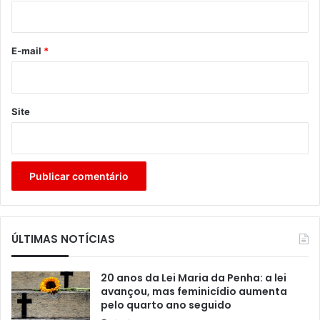
i
o
*
E-mail
*
Site
ÚLTIMAS NOTÍCIAS
20 anos da Lei Maria da Penha: a lei
avançou, mas feminicídio aumenta
pelo quarto ano seguido