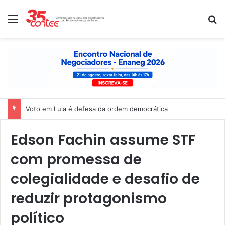
Menu
P
Voto em Lula é defesa da ordem democrática
Edson Fachin assume STF
com promessa de
colegialidade e desafio de
reduzir protagonismo
político