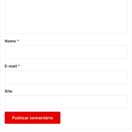
e
n
t
á
r
Nome
*
i
o
*
E-mail
*
Site