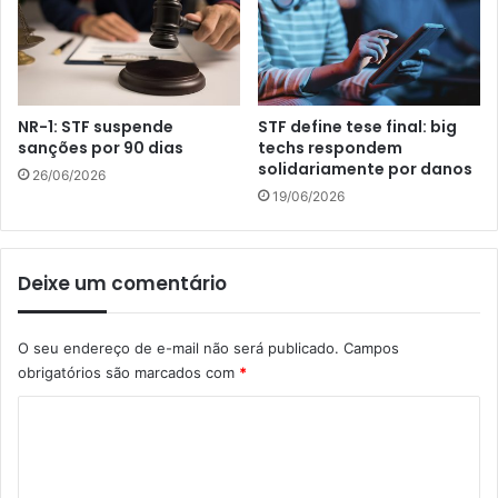
NR-1: STF suspende
STF define tese final: big
sanções por 90 dias
techs respondem
solidariamente por danos
26/06/2026
19/06/2026
Deixe um comentário
O seu endereço de e-mail não será publicado.
Campos
obrigatórios são marcados com
*
C
o
m