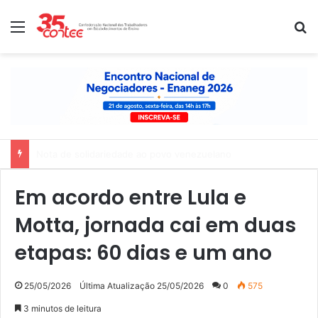
Menu
P
Nota de solidariedade ao povo venezuelano
Em acordo entre Lula e
Motta, jornada cai em duas
etapas: 60 dias e um ano
25/05/2026
Última Atualização 25/05/2026
0
575
3 minutos de leitura