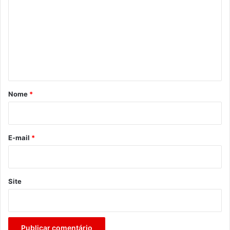
m
e
n
t
á
r
Nome
*
i
o
*
E-mail
*
Site