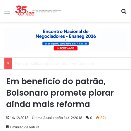
Menu
P
Nota de solidariedade ao povo venezuelano
Em benefício do patrão,
Bolsonaro promete piorar
ainda mais reforma
14/12/2018
Última Atualização 14/12/2018
0
374
1 minuto de leitura