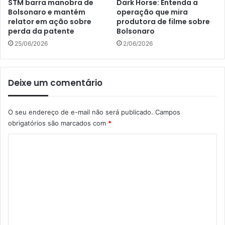
STM barra manobra de
Dark Horse: Entenda a
Bolsonaro e mantém
operação que mira
relator em ação sobre
produtora de filme sobre
perda da patente
Bolsonaro
25/06/2026
2/06/2026
Deixe um comentário
O seu endereço de e-mail não será publicado.
Campos
obrigatórios são marcados com
*
C
o
m
e
n
t