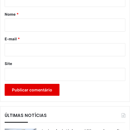
á
r
Nome
*
i
o
*
E-mail
*
Site
ÚLTIMAS NOTÍCIAS