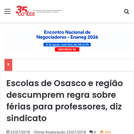
Menu
P
Nota de solidariedade ao povo venezuelano
Escolas de Osasco e região
descumprem regra sobre
férias para professores, diz
sindicato
23/07/2018
Última Atualização 23/07/2018
0
364