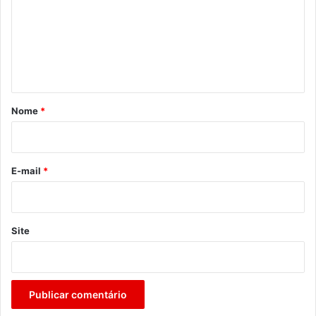
m
e
n
t
á
r
Nome
*
i
o
*
E-mail
*
Site