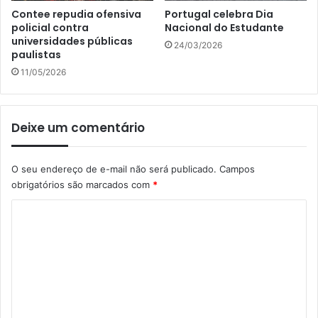
Contee repudia ofensiva
Portugal celebra Dia
policial contra
Nacional do Estudante
universidades públicas
24/03/2026
paulistas
11/05/2026
Deixe um comentário
O seu endereço de e-mail não será publicado.
Campos
obrigatórios são marcados com
*
C
o
m
e
n
t