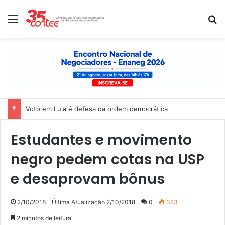
Menu
P
Voto em Lula é defesa da ordem democrática
Estudantes e movimento
negro pedem cotas na USP
e desaprovam bônus
2/10/2018
Última Atualização 2/10/2018
0
323
2 minutos de leitura