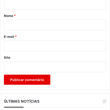
á
r
Nome
*
i
o
*
E-mail
*
Site
ÚLTIMAS NOTÍCIAS