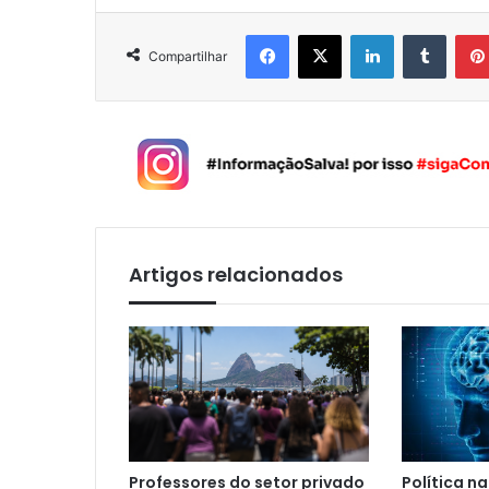
Facebook
X
Linkedin
Tumblr
Compartilhar
Artigos relacionados
Professores do setor privado
Política n