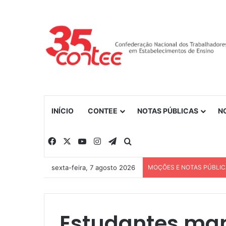
INÍCIO
CONTEE
NOTAS PÚBLICAS
N
Facebook
X
YouTube
Instagram
Telegram
Procurar por
sexta-feira, 7 agosto 2026
MOÇÕES E NOTAS PÚBLI
Estudantes ma