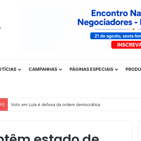
OTÍCIAS
CAMPANHAS
PÁGINAS ESPECIAIS
PROD
CAS
Voto em Lula é defesa da ordem democrática
ntêm estado de