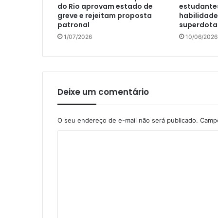
do Rio aprovam estado de
estudante
greve e rejeitam proposta
habilidade
patronal
superdot
1/07/2026
10/06/2026
Deixe um comentário
O seu endereço de e-mail não será publicado.
Campo
C
o
m
e
n
t