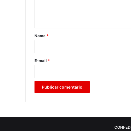
n
t
á
r
Nome
*
i
o
*
E-mail
*
CONFED