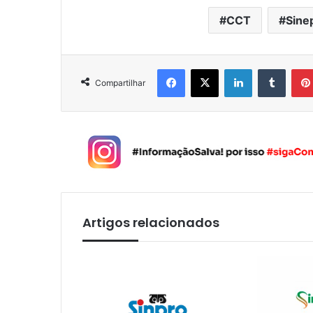
CCT
Sine
Facebook
X
Linkedin
Tumblr
Compartilhar
Artigos relacionados