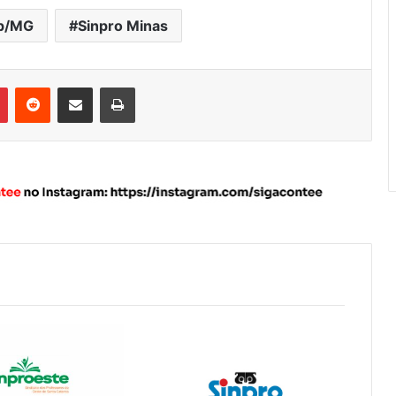
p/MG
Sinpro Minas
Pinterest
Reddit
Compartilhar via e-mail
Imprimir