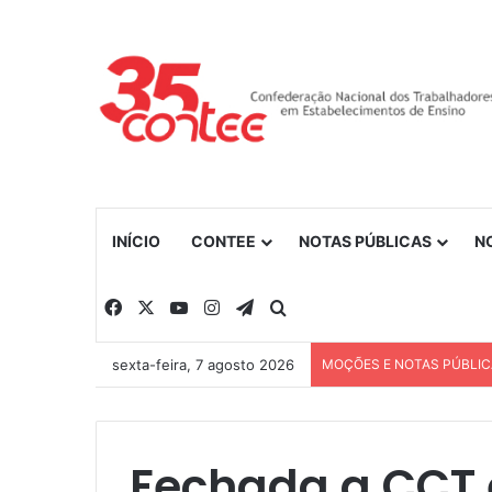
INÍCIO
CONTEE
NOTAS PÚBLICAS
N
Facebook
X
YouTube
Instagram
Telegram
Procurar por
sexta-feira, 7 agosto 2026
MOÇÕES E NOTAS PÚBLI
Fechada a CCT e