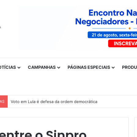
OTÍCIAS
CAMPANHAS
PÁGINAS ESPECIAIS
PROD
CAS
Voto em Lula é defesa da ordem democrática
ntre o Sinpro