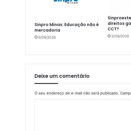
Sinproeste
direitos g
Sinpro Minas: Educação não é
CCT?
mercadoria
3/08/2026
6/08/2026
Deixe um comentário
O seu endereço de e-mail não será publicado.
Campo
C
o
m
e