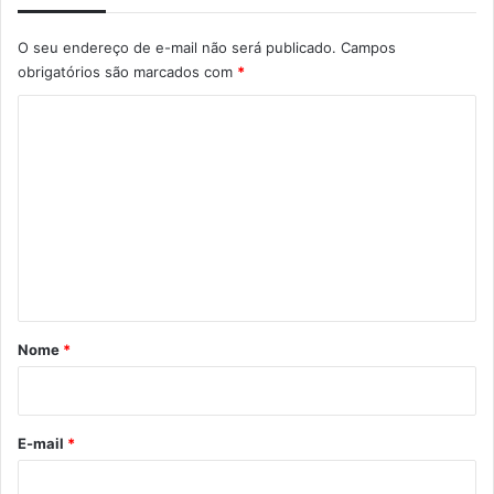
O seu endereço de e-mail não será publicado.
Campos
obrigatórios são marcados com
*
C
o
m
e
n
t
á
r
Nome
*
i
o
*
E-mail
*