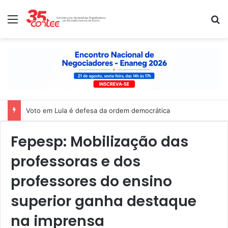
Menu
P
Voto em Lula é defesa da ordem democrática
Fepesp: Mobilização das
professoras e dos
professores do ensino
superior ganha destaque
na imprensa