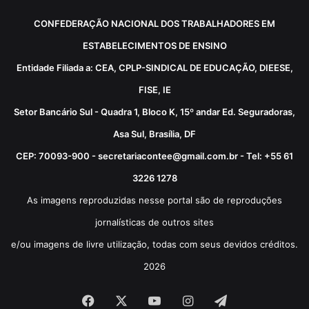
CONFEDERAÇÃO NACIONAL DOS TRABALHADORES EM
ESTABELECIMENTOS DE ENSINO
Entidade Filiada a: CEA, CPLP-SINDICAL DE EDUCAÇÃO, DIEESE,
FISE, IE
Setor Bancário Sul - Quadra 1, Bloco K, 15º andar Ed. Seguradoras,
Asa Sul, Brasília, DF
CEP: 70093-900 - secretariacontee@gmail.com.br - Tel: +55 61
3226 1278
As imagens reproduzidas nesse portal são de reproduções
jornalísticas de outros sites
e/ou imagens de livre utilização, todas com seus devidos créditos.
2026
Facebook
X
YouTube
Instagram
Telegram