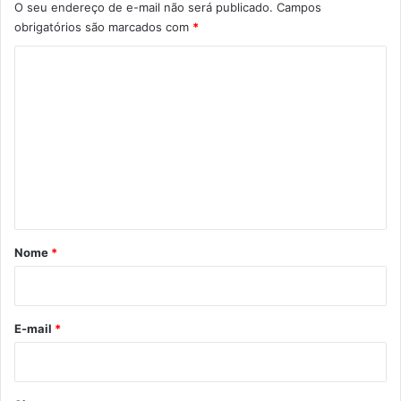
O seu endereço de e-mail não será publicado.
Campos
obrigatórios são marcados com
*
C
o
m
e
n
t
á
r
Nome
*
i
o
*
E-mail
*