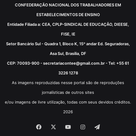
CONFEDERAÇÃO NACIONAL DOS TRABALHADORES EM
ESTABELECIMENTOS DE ENSINO
Entidade Filiada a: CEA, CPLP-SINDICAL DE EDUCAÇÃO, DIEESE,
FISE, IE
Setor Bancário Sul - Quadra 1, Bloco K, 15º andar Ed. Seguradoras,
Asa Sul, Brasília, DF
CEP: 70093-900 - secretariacontee@gmail.com.br - Tel: +55 61
3226 1278
As imagens reproduzidas nesse portal são de reproduções
jornalísticas de outros sites
e/ou imagens de livre utilização, todas com seus devidos créditos.
2026
Facebook
X
YouTube
Instagram
Telegram