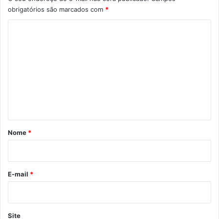
obrigatórios são marcados com
*
C
o
m
e
n
t
á
r
Nome
*
i
o
*
E-mail
*
Site