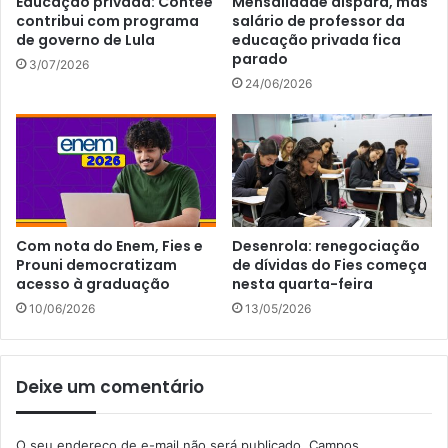
Educação privada: Contee
Mensalidade dispara, mas
contribui com programa
salário de professor da
de governo de Lula
educação privada fica
parado
3/07/2026
24/06/2026
Com nota do Enem, Fies e
Desenrola: renegociação
Prouni democratizam
de dívidas do Fies começa
acesso à graduação
nesta quarta-feira
10/06/2026
13/05/2026
Deixe um comentário
O seu endereço de e-mail não será publicado.
Campos