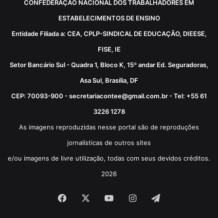
CONFEDERAÇÃO NACIONAL DOS TRABALHADORES EM
ESTABELECIMENTOS DE ENSINO
Entidade Filiada a: CEA, CPLP-SINDICAL DE EDUCAÇÃO, DIEESE,
FISE, IE
Setor Bancário Sul - Quadra 1, Bloco K, 15º andar Ed. Seguradoras,
Asa Sul, Brasília, DF
CEP: 70093-900 - secretariacontee@gmail.com.br - Tel: +55 61
3226 1278
As imagens reproduzidas nesse portal são de reproduções
jornalísticas de outros sites
e/ou imagens de livre utilização, todas com seus devidos créditos.
2026
Facebook
X
YouTube
Instagram
Telegram