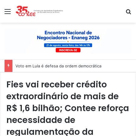
Menu
P
Voto em Lula é defesa da ordem democrática
Fies vai receber crédito
extraordinário de mais de
R$ 1,6 bilhão; Contee reforça
necessidade de
regulamentação da