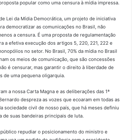
proposta popular como uma censura à mídia impressa.
e Lei da Mídia Democrática, um projeto de iniciativa
ara democratizar as comunicações no Brasil, não
 menos a censura. É uma proposta de regulamentação
ra a efetiva execução dos artigos 5, 220, 221, 222 e
monopólios no setor. No Brasil, 70% da mídia no Brasil
minam os meios de comunicação, que são concessões
o é censurar, mas garantir o direito à liberdade de
as de uma pequena oligarquia.
ram a nossa Carta Magna e as deliberações das 1ª
Bernardo despreza as vozes que ecoaram em todas as
a sociedade civil de nosso país, que há meses definiu
e suas bandeiras principais de luta.
úblico repudiar o posicionamento do ministro e
uma vez um pedido de audiência com a presidenta