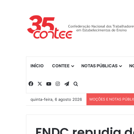
INÍCIO
CONTEE
NOTAS PÚBLICAS
N
Facebook
X
YouTube
Instagram
Telegram
Procurar por
quinta-feira, 6 agosto 2026
MOÇÕES E NOTAS PÚBLI
FNDC repudia d