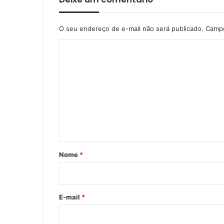
O seu endereço de e-mail não será publicado.
Campo
C
o
m
e
n
t
á
r
Nome
*
i
o
*
E-mail
*