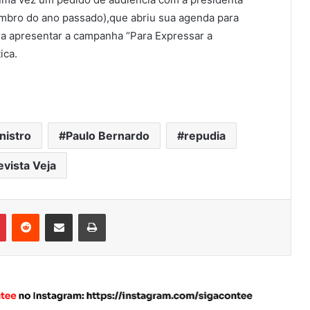
embro do ano passado),que abriu sua agenda para
ra apresentar a campanha “Para Expressar a
ica.
nistro
Paulo Bernardo
repudia
evista Veja
Pinterest
Reddit
Compartilhar via e-mail
Imprimir