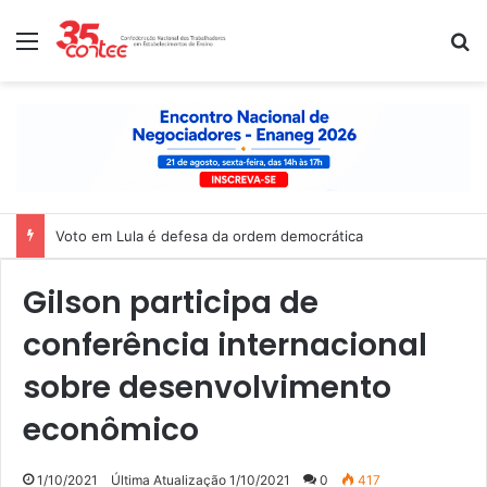
Menu
P
Voto em Lula é defesa da ordem democrática
Gilson participa de
conferência internacional
sobre desenvolvimento
econômico
1/10/2021
Última Atualização 1/10/2021
0
417