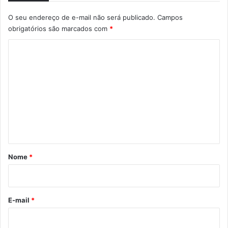
O seu endereço de e-mail não será publicado.
Campos
obrigatórios são marcados com
*
C
o
m
e
n
t
á
r
Nome
*
i
o
*
E-mail
*