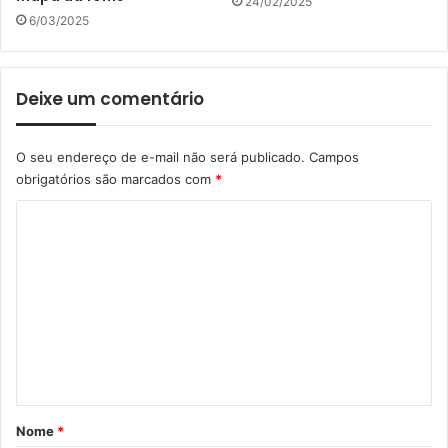
24/02/2025
6/03/2025
Deixe um comentário
O seu endereço de e-mail não será publicado.
Campos
obrigatórios são marcados com
*
C
o
m
e
n
t
á
r
Nome
*