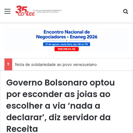
Menu
P
Nota de solidariedade ao povo venezuelano
Governo Bolsonaro optou
por esconder as joias ao
escolher a via ‘nada a
declarar’, diz servidor da
Receita