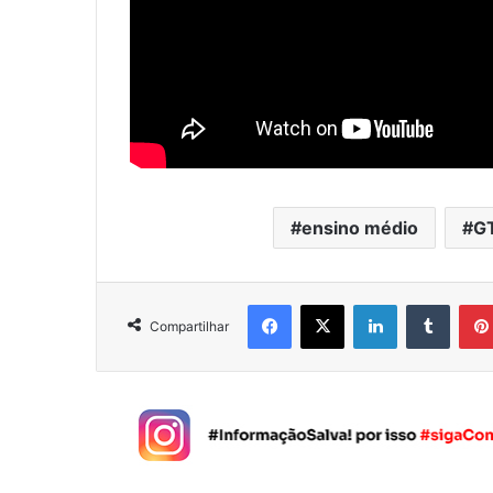
ensino médio
G
Facebook
X
Linkedin
Tumblr
Compartilhar