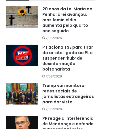
20 anos da Lei Maria da
Penha: a lei avançou,
mas feminicídio
aumenta pelo quarto
ano seguido
7/08/2026
PT aciona TSE para tirar
do ar site ligado ao PL e
suspender ‘hub’ de
desinformação
bolsonarista
7/08/2026
Trump vai monitorar
redes sociais de
jornalistas estrangeiros
para dar visto
7/08/2026
PF reage a interferência
de Mendonça e defende