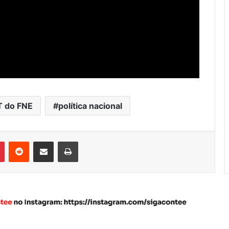
T do FNE
política nacional
Pinterest
Reddit
Compartilhar via e-mail
Imprimir