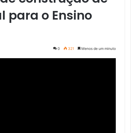
al para o Ensino
0
321
Menos de um minuto