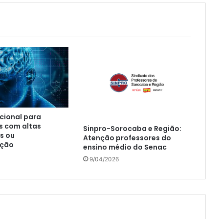
acional para
s com altas
Sinpro-Sorocaba e Região:
s ou
Atenção professores do
ação
ensino médio do Senac
9/04/2026