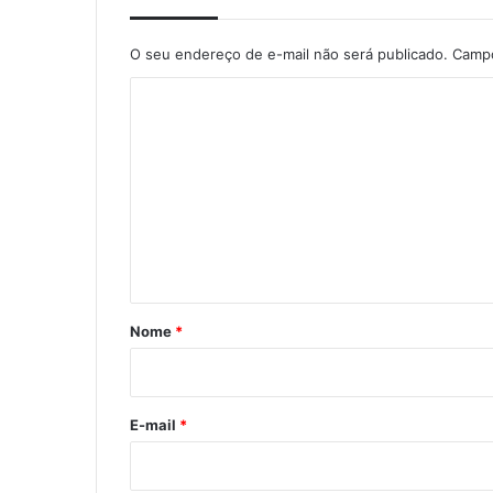
O seu endereço de e-mail não será publicado.
Campo
C
o
m
e
n
t
á
r
Nome
*
i
o
*
E-mail
*