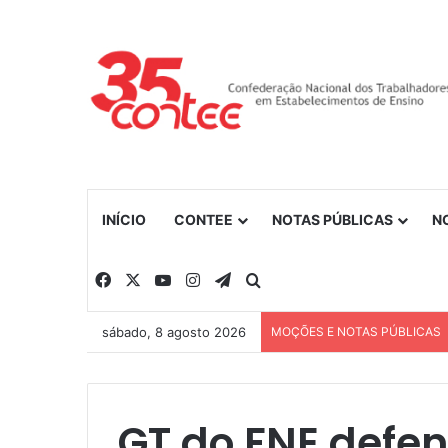
INÍCIO
CONTEE
NOTAS PÚBLICAS
N
Facebook
X
YouTube
Instagram
Telegram
Procurar por
sábado, 8 agosto 2026
MOÇÕES E NOTAS PÚBLICAS
GT do FNE defe