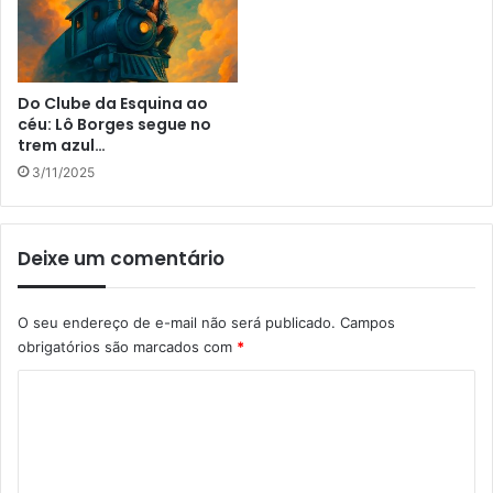
Do Clube da Esquina ao
céu: Lô Borges segue no
trem azul…
3/11/2025
Deixe um comentário
O seu endereço de e-mail não será publicado.
Campos
obrigatórios são marcados com
*
C
o
m
e