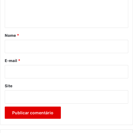
n
t
á
r
Nome
*
i
o
*
E-mail
*
Site