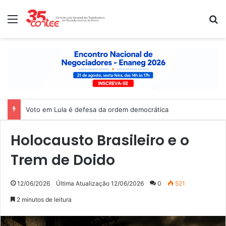
Menu
P
Voto em Lula é defesa da ordem democrática
Holocausto Brasileiro e o
Trem de Doido
12/06/2026
Última Atualização 12/06/2026
0
521
2 minutos de leitura