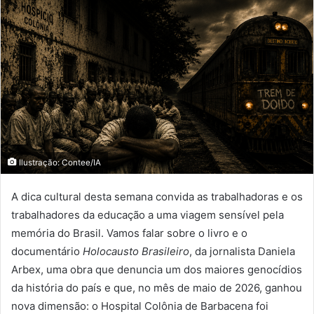
Ilustração: Contee/IA
A dica cultural desta semana convida as trabalhadoras e os
trabalhadores da educação a uma viagem sensível pela
memória do Brasil. Vamos falar sobre o livro e o
documentário
Holocausto Brasileiro
, da jornalista Daniela
Arbex, uma obra que denuncia um dos maiores genocídios
da história do país e que, no mês de maio de 2026, ganhou
nova dimensão: o Hospital Colônia de Barbacena foi