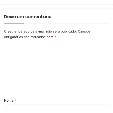
Deixe um comentário
O seu endereço de e-mail não será publicado.
Campos
obrigatórios são marcados com
*
C
o
m
e
n
t
á
r
Nome
*
i