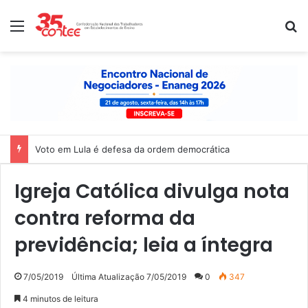
Menu
P
Nota de solidariedade ao povo venezuelano
Igreja Católica divulga nota
contra reforma da
previdência; leia a íntegra
7/05/2019
Última Atualização 7/05/2019
0
347
4 minutos de leitura