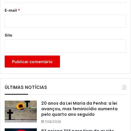
o
*
E-mail
*
Site
ÚLTIMAS NOTÍCIAS
20 anos da Lei Maria da Penha: a lei
avançou, mas feminicídio aumenta
pelo quarto ano seguido
7/08/2026
PT aciona TSE para tirar do ar site