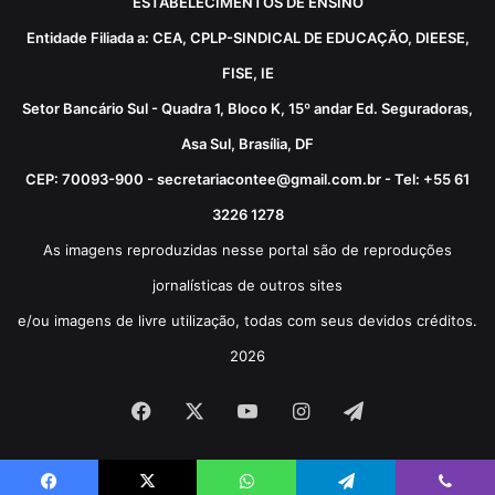
ESTABELECIMENTOS DE ENSINO
Entidade Filiada a: CEA, CPLP-SINDICAL DE EDUCAÇÃO, DIEESE,
FISE, IE
Setor Bancário Sul - Quadra 1, Bloco K, 15º andar Ed. Seguradoras,
Asa Sul, Brasília, DF
CEP: 70093-900 - secretariacontee@gmail.com.br - Tel: +55 61
3226 1278
As imagens reproduzidas nesse portal são de reproduções
jornalísticas de outros sites
e/ou imagens de livre utilização, todas com seus devidos créditos.
2026
Facebook
X
YouTube
Instagram
Telegram