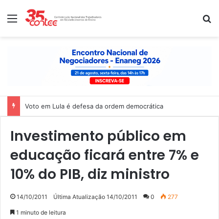
Menu
P
Voto em Lula é defesa da ordem democrática
Investimento público em
educação ficará entre 7% e
10% do PIB, diz ministro
14/10/2011
Última Atualização 14/10/2011
0
277
1 minuto de leitura