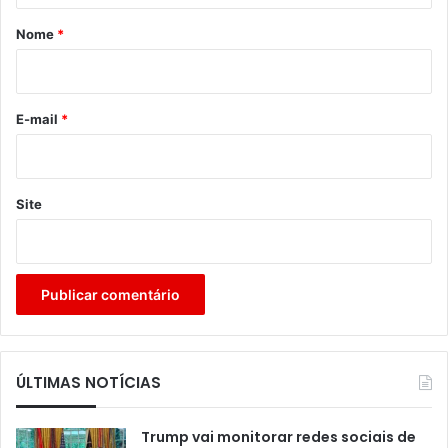
r
Nome
*
i
o
*
E-mail
*
Site
ÚLTIMAS NOTÍCIAS
Trump vai monitorar redes sociais de