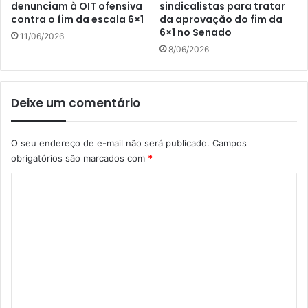
denunciam à OIT ofensiva
sindicalistas para tratar
contra o fim da escala 6×1
da aprovação do fim da
6×1 no Senado
11/06/2026
8/06/2026
Deixe um comentário
O seu endereço de e-mail não será publicado.
Campos
obrigatórios são marcados com
*
C
o
m
e
n
t
á