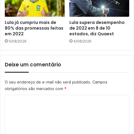
Lula já cumpriu mais de
Lula supera desempenho
80% das promessas feitas
de 2022 em 8 de 10
em 2022
estados, diz Quaest
5/08/2026
4/08/2026
Deixe um comentário
O seu endereço de e-mail não será publicado.
Campos
obrigatórios são marcados com
*
C
o
m
e