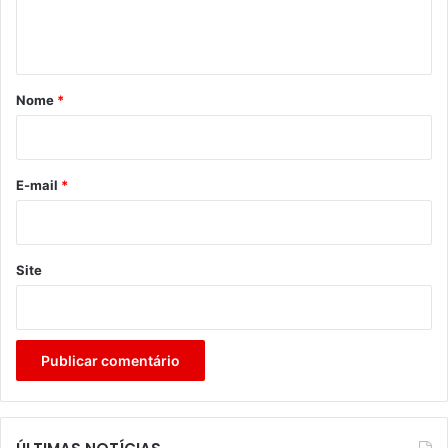
n
t
á
r
Nome
*
i
o
*
E-mail
*
Site