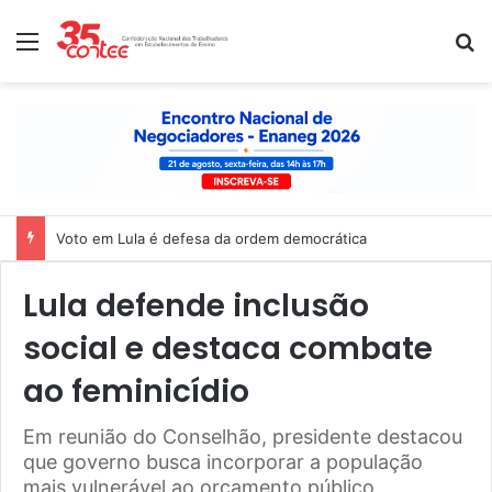
Menu
P
Voto em Lula é defesa da ordem democrática
Lula defende inclusão
social e destaca combate
ao feminicídio
Em reunião do Conselhão, presidente destacou
que governo busca incorporar a população
mais vulnerável ao orçamento público