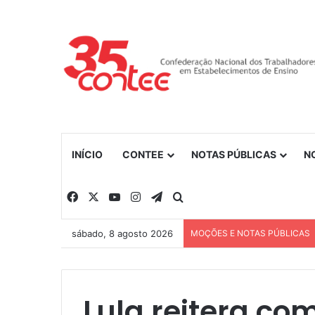
INÍCIO
CONTEE
NOTAS PÚBLICAS
N
Facebook
X
YouTube
Instagram
Telegram
Procurar por
sábado, 8 agosto 2026
MOÇÕES E NOTAS PÚBLICAS
Lula reitera c