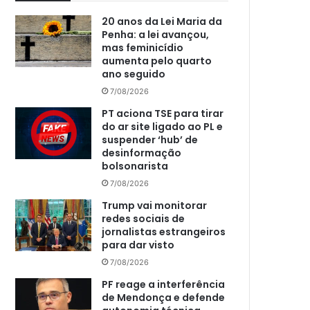
20 anos da Lei Maria da
Penha: a lei avançou,
mas feminicídio
aumenta pelo quarto
ano seguido
7/08/2026
PT aciona TSE para tirar
do ar site ligado ao PL e
suspender ‘hub’ de
desinformação
bolsonarista
7/08/2026
Trump vai monitorar
redes sociais de
jornalistas estrangeiros
para dar visto
7/08/2026
PF reage a interferência
de Mendonça e defende