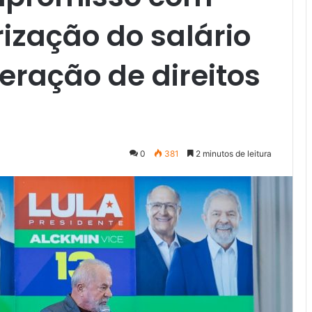
rização do salário
ração de direitos
0
381
2 minutos de leitura