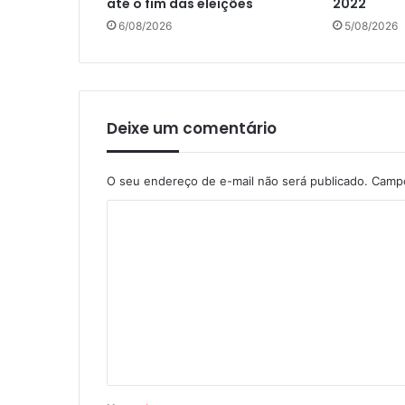
até o fim das eleições
2022
6/08/2026
5/08/2026
Deixe um comentário
O seu endereço de e-mail não será publicado.
Campo
C
o
m
e
n
t
á
r