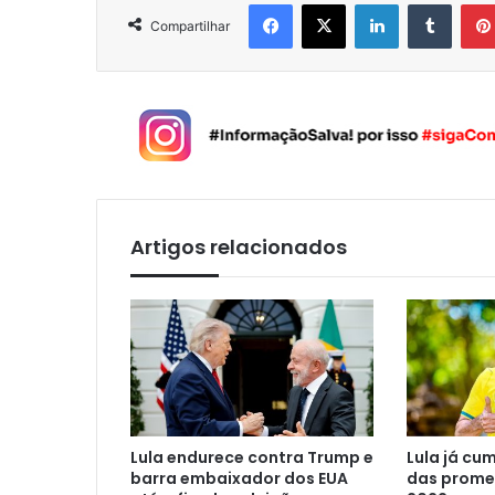
Facebook
X
Linkedin
Tumblr
Compartilhar
Artigos relacionados
Lula endurece contra Trump e
Lula já cu
barra embaixador dos EUA
das prome