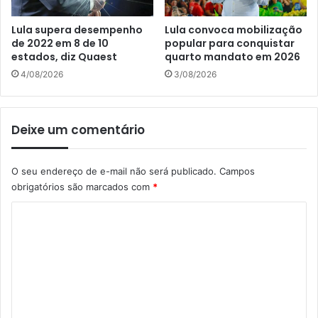
Lula supera desempenho
Lula convoca mobilização
de 2022 em 8 de 10
popular para conquistar
estados, diz Quaest
quarto mandato em 2026
4/08/2026
3/08/2026
Deixe um comentário
O seu endereço de e-mail não será publicado.
Campos
obrigatórios são marcados com
*
C
o
m
e
n