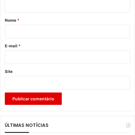
t
á
r
Nome
*
i
o
*
E-mail
*
Site
ÚLTIMAS NOTÍCIAS