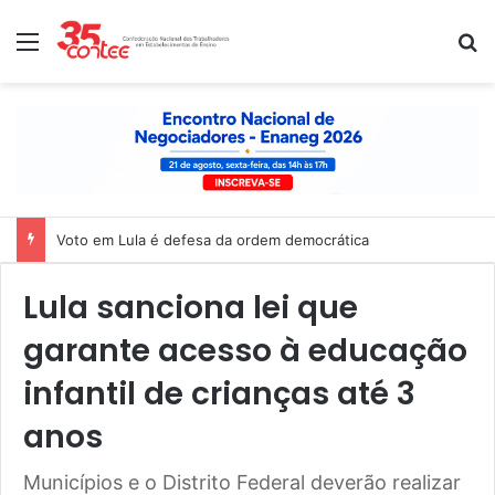
Menu
P
Voto em Lula é defesa da ordem democrática
Lula sanciona lei que
garante acesso à educação
infantil de crianças até 3
anos
Municípios e o Distrito Federal deverão realizar