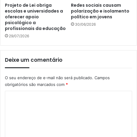
Projeto de Lei obriga
Redes sociais causam
escolas e universidades a
polarização e isolamento
oferecer apoio
político em jovens
psicológico a
30/06/2026
profissionais da educação
29/07/2026
Deixe um comentário
O seu endereço de e-mail não será publicado.
Campos
obrigatórios são marcados com
*
C
o
m
e
n