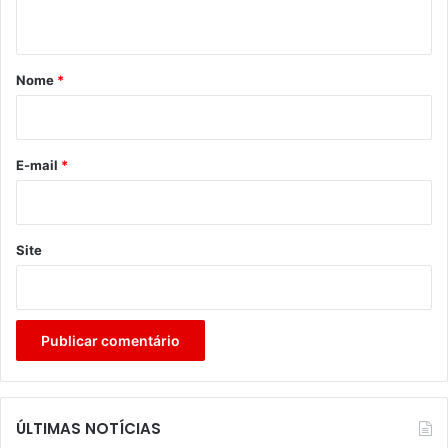
t
á
r
Nome
*
i
o
*
E-mail
*
Site
ÚLTIMAS NOTÍCIAS