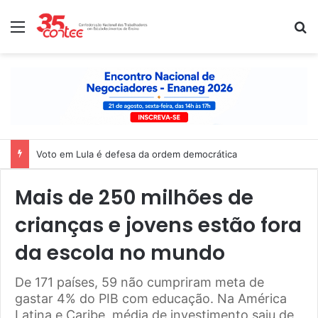
Menu
P
Nota de solidariedade ao povo venezuelano
Mais de 250 milhões de
crianças e jovens estão fora
da escola no mundo
De 171 países, 59 não cumpriram meta de
gastar 4% do PIB com educação. Na América
Latina e Caribe, média de investimento saiu de