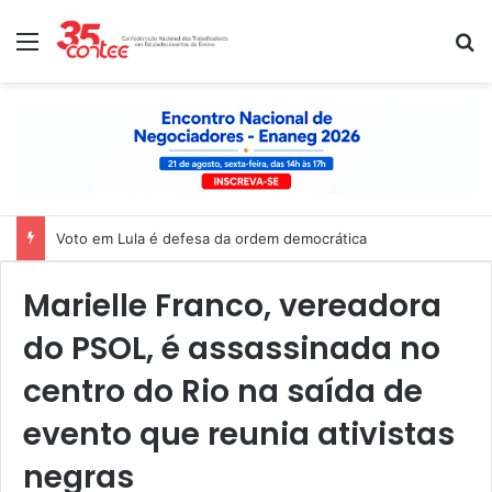
Menu
P
Nota de solidariedade ao povo venezuelano
Marielle Franco, vereadora
do PSOL, é assassinada no
centro do Rio na saída de
evento que reunia ativistas
negras