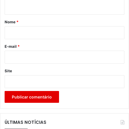
t
á
r
Nome
*
i
o
*
E-mail
*
Site
ÚLTIMAS NOTÍCIAS