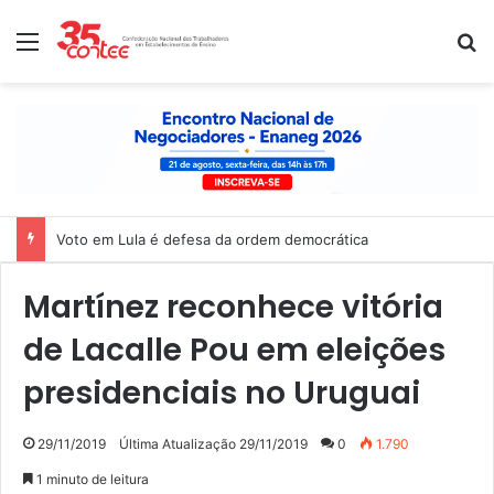
Menu
P
Voto em Lula é defesa da ordem democrática
Martínez reconhece vitória
de Lacalle Pou em eleições
presidenciais no Uruguai
29/11/2019
Última Atualização 29/11/2019
0
1.790
1 minuto de leitura