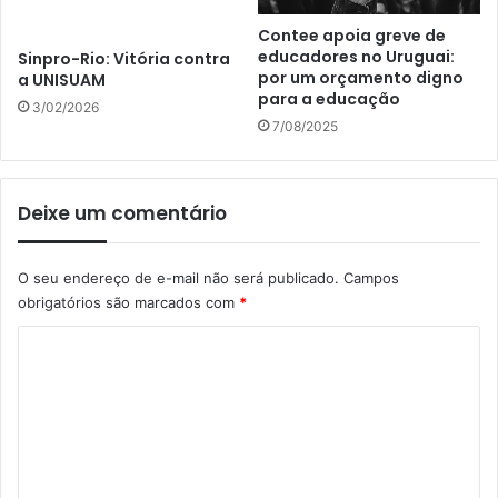
Contee apoia greve de
educadores no Uruguai:
Sinpro-Rio: Vitória contra
por um orçamento digno
a UNISUAM
para a educação
3/02/2026
7/08/2025
Deixe um comentário
O seu endereço de e-mail não será publicado.
Campos
obrigatórios são marcados com
*
C
o
m
e
n