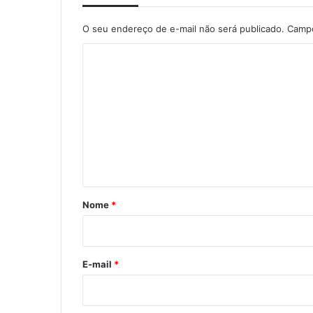
O seu endereço de e-mail não será publicado.
Campo
C
o
m
e
n
t
á
r
Nome
*
i
o
*
E-mail
*