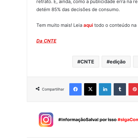
retrato. E, ainda, como a publicidade erra na
detém 85% das decisões de consumo.
Tem muito mais! Leia
aqui
todo o conteúdo na 
Da CNTE
CNTE
edição
Facebook
X
Linkedin
Tumblr
Compartilhar