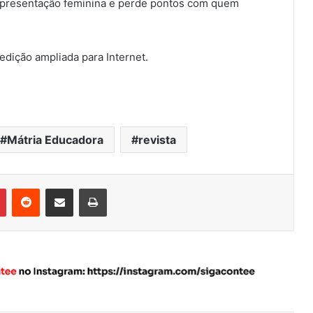
 representação feminina e perde pontos com quem
edição ampliada para Internet.
Mátria Educadora
revista
Pinterest
Reddit
Compartilhar via e-mail
Imprimir