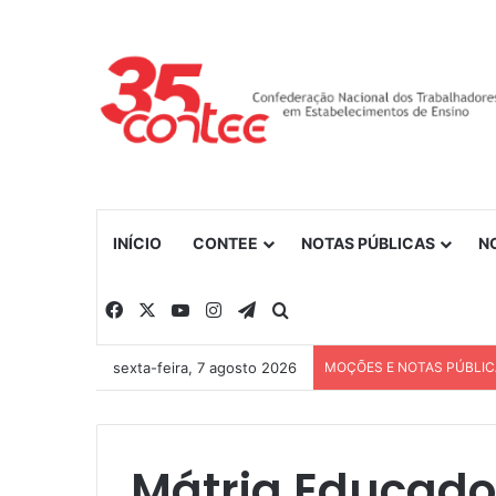
INÍCIO
CONTEE
NOTAS PÚBLICAS
N
Facebook
X
YouTube
Instagram
Telegram
Procurar por
sexta-feira, 7 agosto 2026
MOÇÕES E NOTAS PÚBLI
Mátria Educador