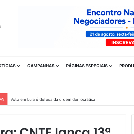
OTÍCIAS
CAMPANHAS
PÁGINAS ESPECIAIS
PROD
CAS
Voto em Lula é defesa da ordem democrática
a: CNTE lança 13ª