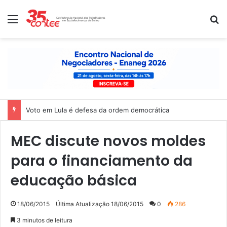
Menu
P
Voto em Lula é defesa da ordem democrática
MEC discute novos moldes
para o financiamento da
educação básica
18/06/2015
Última Atualização 18/06/2015
0
286
3 minutos de leitura