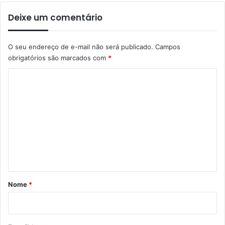
Deixe um comentário
O seu endereço de e-mail não será publicado.
Campos
obrigatórios são marcados com
*
C
o
m
e
n
t
á
r
Nome
*
i
o