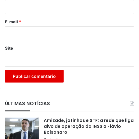
i
o
*
E-mail
*
Site
ÚLTIMAS NOTÍCIAS
Amizade, jatinhos e STF: a rede que liga
alvo de operação do INSS a Flávio
Bolsonaro