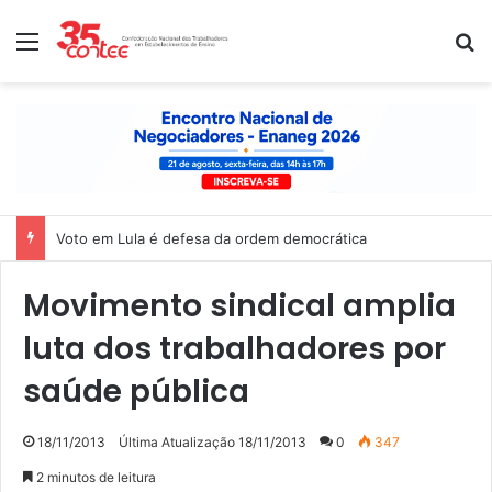
Menu
P
Voto em Lula é defesa da ordem democrática
Movimento sindical amplia
luta dos trabalhadores por
saúde pública
18/11/2013
Última Atualização 18/11/2013
0
347
2 minutos de leitura