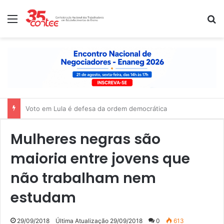
Menu
P
Nota de solidariedade ao povo venezuelano
Mulheres negras são
maioria entre jovens que
não trabalham nem
estudam
29/09/2018
Última Atualização 29/09/2018
0
613