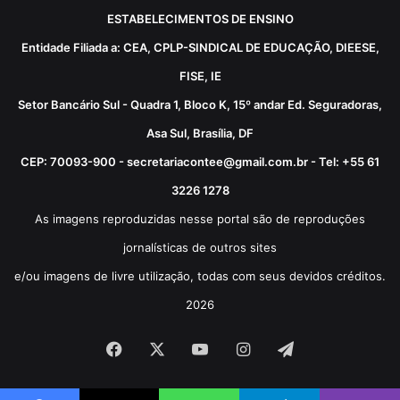
ESTABELECIMENTOS DE ENSINO
Entidade Filiada a: CEA, CPLP-SINDICAL DE EDUCAÇÃO, DIEESE,
FISE, IE
Setor Bancário Sul - Quadra 1, Bloco K, 15º andar Ed. Seguradoras,
Asa Sul, Brasília, DF
CEP: 70093-900 - secretariacontee@gmail.com.br - Tel: +55 61
3226 1278
As imagens reproduzidas nesse portal são de reproduções
jornalísticas de outros sites
e/ou imagens de livre utilização, todas com seus devidos créditos.
2026
Facebook
X
YouTube
Instagram
Telegram