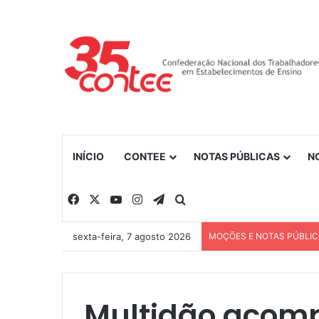
INÍCIO
CONTEE
NOTAS PÚBLICAS
N
Facebook
X
YouTube
Instagram
Telegram
Procurar por
sexta-feira, 7 agosto 2026
MOÇÕES E NOTAS PÚBLI
Multidão acomp