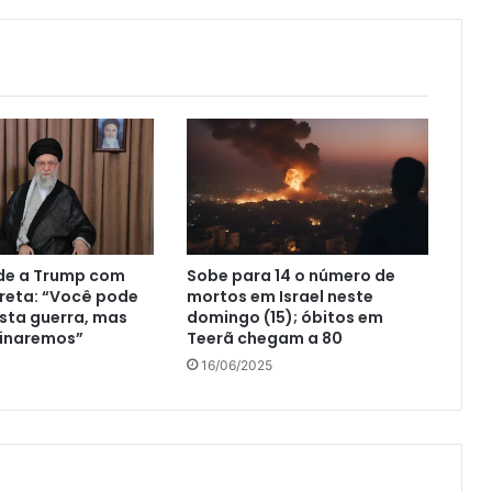
nde a Trump com
Sobe para 14 o número de
reta: “Você pode
mortos em Israel neste
sta guerra, mas
domingo (15); óbitos em
minaremos”
Teerã chegam a 80
16/06/2025