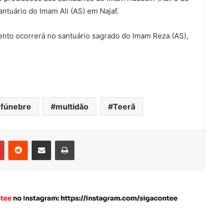
ntuário do Imam Ali (AS) em Najaf.
ento ocorrerá no santuário sagrado do Imam Reza (AS),
 fúnebre
multidão
Teerã
Pinterest
Reddit
Compartilhar via e-mail
Imprimir