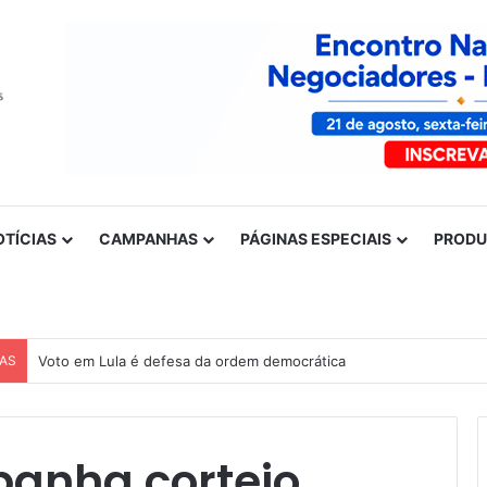
OTÍCIAS
CAMPANHAS
PÁGINAS ESPECIAIS
PROD
CAS
Voto em Lula é defesa da ordem democrática
anha cortejo