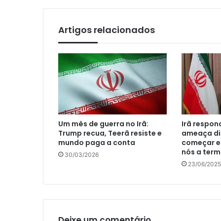
Artigos relacionados
Um mês de guerra no Irã:
Irã respo
Trump recua, Teerã resiste e
ameaça di
mundo paga a conta
começar e
nós a ter
30/03/2026
23/06/2025
Deixe um comentário