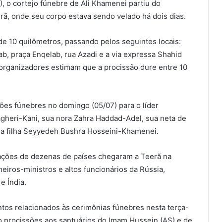
, o cortejo fúnebre de Ali Khamenei partiu do
rã, onde seu corpo estava sendo velado há dois dias.
e 10 quilômetros, passando pelos seguintes locais:
b, praça Enqelab, rua Azadi e a via expressa Shahid
organizadores estimam que a procissão dure entre 10
ções fúnebres no domingo (05/07) para o líder
gheri-Kani, sua nora Zahra Haddad-Adel, sua neta de
 filha Seyyedeh Bushra Hosseini-Khamenei.
ações de dezenas de países chegaram a Teerã na
meiros-ministros e altos funcionários da Rússia,
e Índia.
tos relacionados às cerimônias fúnebres nesta terça-
rão procissões aos santuários do Imam Hussein (AS) e de