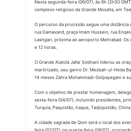
Nesta segunda-feira (06/07), às 6h (2h30 GMT)
complexo religioso da Grande Mosalla, em Tee
O percurso da procissão segue uma distância d
rua Damavand, praça Imam Hussein, rua Enqela
Lashgari, próxima ao aeroporto Mehrabad. Os 
e 12 horas.
O Grande Aiatolá Jafar Sobhani liderou as ora
martirizado, seu genro Dr. Mesbah-ul-Hoda Ba
14 meses Zahra Mohammadi-Golpayegani e sua
Com o objetivo de prestar homenagem, deleg
sexta-feira (04/07), incluindo presidentes, pri
Turquia, Paquistão, Iraque, Tadjiquistão, China 
A cidade sagrada de Qom será o local dos even
feira (07/07); na quarta-feira (08/07), ocorre