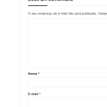
O seu endereço de e-mail não será publicado.
Campo
C
o
m
e
n
t
á
r
Nome
*
i
o
*
E-mail
*