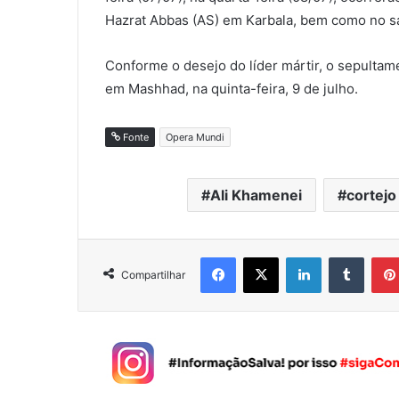
Hazrat Abbas (AS) em Karbala, bem como no sa
Conforme o desejo do líder mártir, o sepultam
em Mashhad, na quinta-feira, 9 de julho.
Fonte
Opera Mundi
Ali Khamenei
cortejo
Facebook
X
Linkedin
Tumblr
Compartilhar