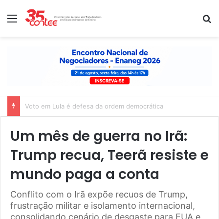
Menu
P
Nota de solidariedade ao povo venezuelano
Um mês de guerra no Irã:
Trump recua, Teerã resiste e
mundo paga a conta
Conflito com o Irã expõe recuos de Trump,
frustração militar e isolamento internacional,
consolidando cenário de desgaste para EUA e