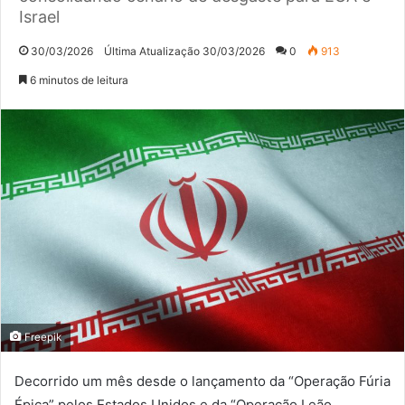
Israel
30/03/2026
Última Atualização 30/03/2026
0
913
6 minutos de leitura
Freepik
Decorrido um mês desde o lançamento da “Operação Fúria
Épica” pelos Estados Unidos e da “Operação Leão