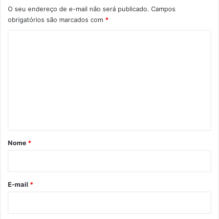
O seu endereço de e-mail não será publicado.
Campos
obrigatórios são marcados com
*
C
o
m
e
n
t
á
r
Nome
*
i
o
*
E-mail
*