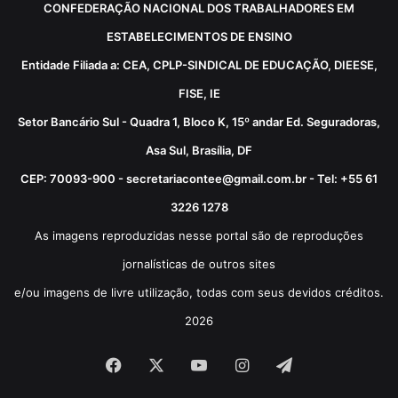
CONFEDERAÇÃO NACIONAL DOS TRABALHADORES EM
ESTABELECIMENTOS DE ENSINO
Entidade Filiada a: CEA, CPLP-SINDICAL DE EDUCAÇÃO, DIEESE,
FISE, IE
Setor Bancário Sul - Quadra 1, Bloco K, 15º andar Ed. Seguradoras,
Asa Sul, Brasília, DF
CEP: 70093-900 - secretariacontee@gmail.com.br - Tel: +55 61
3226 1278
As imagens reproduzidas nesse portal são de reproduções
jornalísticas de outros sites
e/ou imagens de livre utilização, todas com seus devidos créditos.
2026
Facebook
X
YouTube
Instagram
Telegram