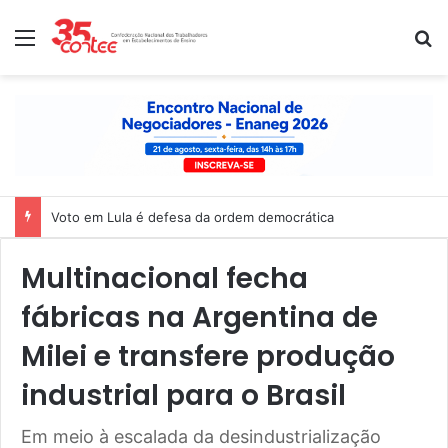
Menu
P
Voto em Lula é defesa da ordem democrática
Multinacional fecha
fábricas na Argentina de
Milei e transfere produção
industrial para o Brasil
Em meio à escalada da desindustrialização