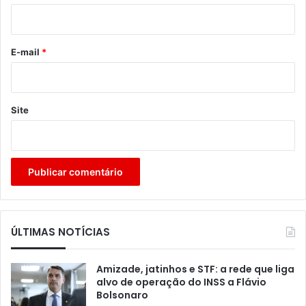
i
o
*
E-mail
*
Site
ÚLTIMAS NOTÍCIAS
Amizade, jatinhos e STF: a rede que liga
alvo de operação do INSS a Flávio
Bolsonaro