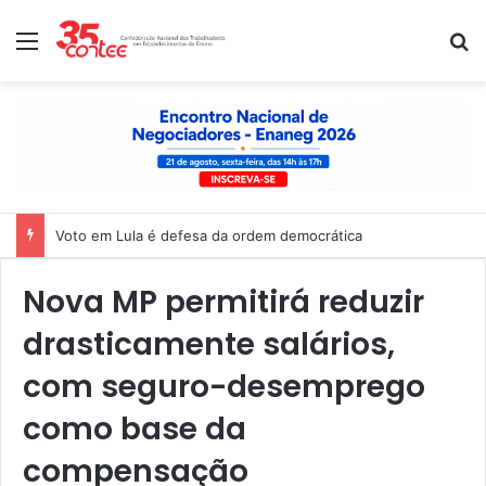
Menu
P
Voto em Lula é defesa da ordem democrática
Nova MP permitirá reduzir
drasticamente salários,
com seguro-desemprego
como base da
compensação