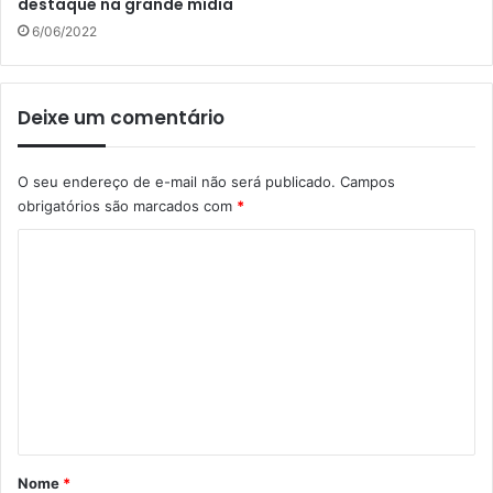
destaque na grande mídia
6/06/2022
Deixe um comentário
O seu endereço de e-mail não será publicado.
Campos
obrigatórios são marcados com
*
C
o
m
e
n
t
á
r
Nome
*