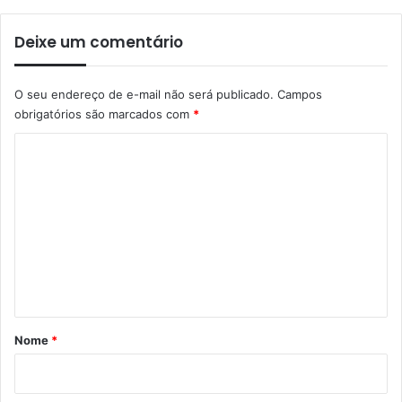
Deixe um comentário
O seu endereço de e-mail não será publicado.
Campos
obrigatórios são marcados com
*
C
o
m
e
n
t
á
r
Nome
*
i
o