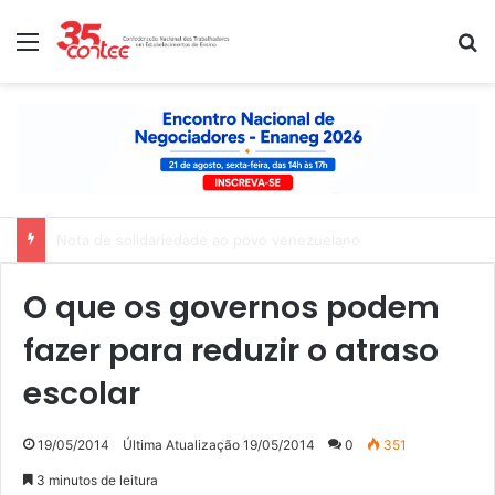
Menu
P
Nota de solidariedade ao povo venezuelano
O que os governos podem
fazer para reduzir o atraso
escolar
19/05/2014
Última Atualização 19/05/2014
0
351
3 minutos de leitura